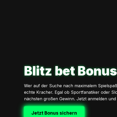
Blitz bet Bonus
Wer auf der Suche nach maximalem Spielspaß i
echte Kracher. Egal ob Sportfanatiker oder S
nächsten großen Gewinn. Jetzt anmelden und 
Jetzt Bonus sichern