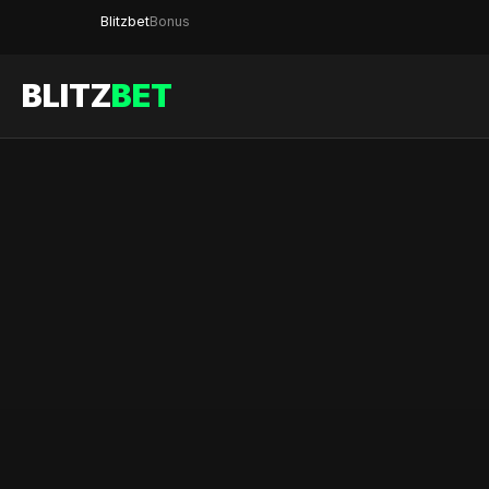
Blitzbet
Bonus
BLITZ
BET