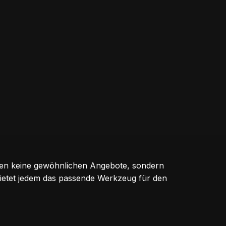
rten keine gewöhnlichen Angebote, sondern
bietet jedem das passende Werkzeug für den