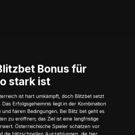
litzbet Bonus für
o stark ist
erreich ist hart umkämpft, doch Blitzbet setzt
Das Erfolgsgeheimnis liegt in der Kombination
 und fairen Bedingungen. Bei Blitz bet geht es
n zu eröffnen; das Ziel ist eine langfristige
wert. Österreichische Spieler schätzen vor
nd die blitzschnellen Auszahlungen, die hier