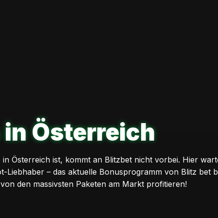
 in Österreich
n Österreich ist, kommt an Blitzbet nicht vorbei. Hier wa
lot-Liebhaber – das aktuelle Bonusprogramm von Blitz bet 
von den massivsten Paketen am Markt profitieren!