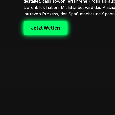
gestaltet, dass sowohl erfahrene Profis als au
Durchblick haben. Mit Blitz bet wird das Platz
intuitiven Prozess, der Spaß macht und Spannu
Jetzt Wetten