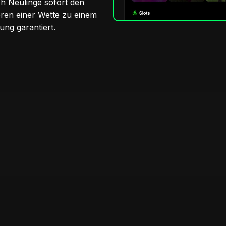
ch Neulinge sofort den
ieren einer Wette zu einem
ng garantiert.