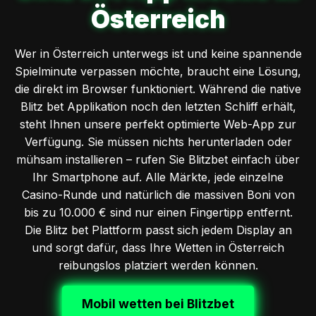
Österreich
Wer in Österreich unterwegs ist und keine spannende
Spielminute verpassen möchte, braucht eine Lösung,
die direkt im Browser funktioniert. Während die native
Blitz bet Applikation noch den letzten Schliff erhält,
steht Ihnen unsere perfekt optimierte Web-App zur
Verfügung. Sie müssen nichts herunterladen oder
mühsam installieren – rufen Sie Blitzbet einfach über
Ihr Smartphone auf. Alle Märkte, jede einzelne
Casino-Runde und natürlich die massiven Boni von
bis zu 10.000 € sind nur einen Fingertipp entfernt.
Die Blitz bet Plattform passt sich jedem Display an
und sorgt dafür, dass Ihre Wetten in Österreich
reibungslos platziert werden können.
Mobil wetten bei Blitzbet