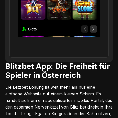
Blitzbet App: Die Freiheit für
Spieler in Österreich
Die Blitzbet Lösung ist weit mehr als nur eine
einfache Webseite auf einem kleinen Schirm. Es
handelt sich um ein spezialisiertes mobiles Portal, das
den gesamten Nervenkitzel von Blitz bet direkt in Ihre
Tasche bringt. Egal ob Sie gerade in der Bahn sitzen,