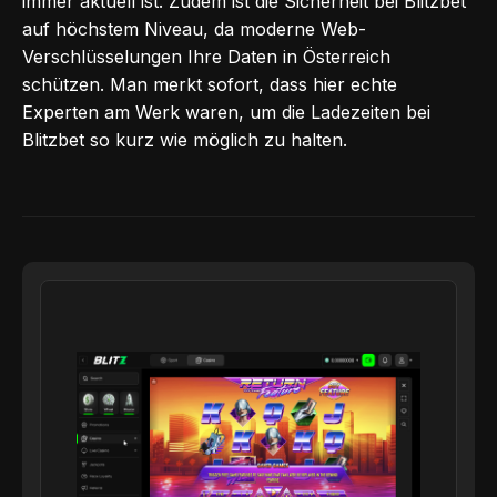
immer aktuell ist. Zudem ist die Sicherheit bei Blitzbet
auf höchstem Niveau, da moderne Web-
Verschlüsselungen Ihre Daten in Österreich
schützen. Man merkt sofort, dass hier echte
Experten am Werk waren, um die Ladezeiten bei
Blitzbet so kurz wie möglich zu halten.